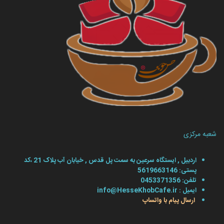
شعبه مرکزی
اردبیل , ایستگاه سرعین به سمت پل قدس , خیابان آب پلاک 21 ،کد
پستی: 5619663146
تلفن: 0453371356
ایمیل : info@HesseKhobCafe.ir
ارسال پیام با واتساپ