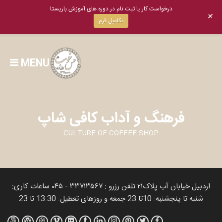
درخواست کار یا ثبت نام در دوره های آموزش باریستا
+
تکامیل فرم
MENU
فرهنگ و آداب کافی شاپ
CULTURE OF COFFEE SHOP
اردبیل خیابان آب پلاک٢١ تلفن رزرو : ٣٣٧١٣۵۶٧ - ٠۴۵ ساعات کاری:
شنبه تا پنجشنبه: 10تا 23 جمعه و روزهای تعطیل: 13:30 تا 23