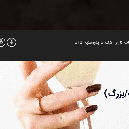
اردبیل خیابان آب پلاک٢١ تلفن رزرو : ٣٣٧١٣۵۶٧ - ٠۴۵ ساعات کاری: شنبه تا پنجشنبه: 10تا
بزرگ)