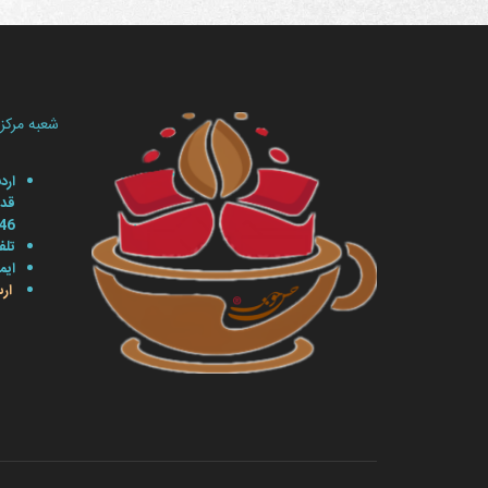
شعبه مرکز
ارد
46
تلفن: 6
ایمیل : .ir
ار