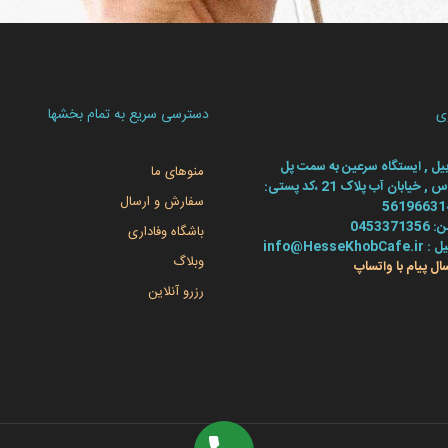
ی
دسترسی سریع به تمام بخشها
بیل , ایستگاه سرعین به سمت پل
منوهای ما
قدس , خیابان آب پلاک 21 ،کد پستی:
سفارش و ارسال
56196631
045337135
باشگاه وفاداری
info@HesseKhobCafe
وبلاگ
سال پیام با واتساپ
رزرو آنلاین