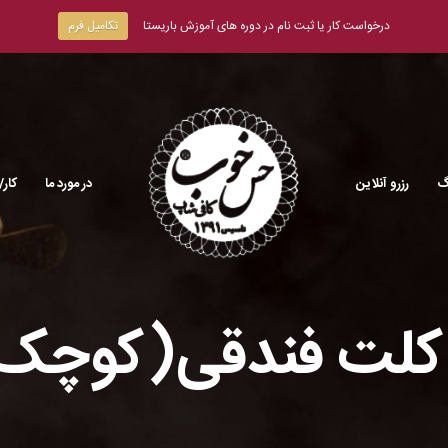
درخواست کار یا ثبت نام در دوره های آموزش باریستا
تکامیل فرم
گ
رزرو آنلاین
در مورد ما
کار/
کلت فندقی(کوچک/