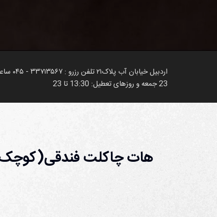
23 جمعه و روزهای تعطیل: 13:30 تا 23
هات چاکلت فندقی(کوچک/